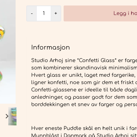
-
+
Legg i h
Informasjon
Studio Arhoj sine *Confetti Glass* er farg
som kombinerer skandinavisk minimalisme
Hvert glass er unikt, laget med fargerike
ligner konfetti, noe som gir dem et frisk
Confetti-glassene er ideelle til både dagl
anledninger, og passer godt for dem som 
borddekkingen et snev av farger og perso
Hver eneste Puddle skål en helt unik i far
Munnblåst i Danmark på Studio Arhoj sitt