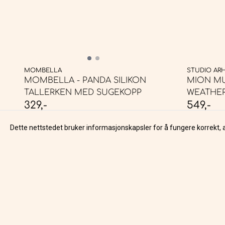
MOMBELLA
STUDIO AR
MOMBELLA - PANDA SILIKON
MION MU
TALLERKEN MED SUGEKOPP
WEATHE
329,-
549,-
PÅ LAGER
PÅ LAGER
Dette nettstedet bruker informasjonskapsler for å fungere korrekt, 
KJØP
Om o
LIVLII AS
LIVLII er en unik og fargerik
LIVLII AS
livsstilbutikk som har en god mix av
Karlsøyveg
nordiske og internasjonale produkter.