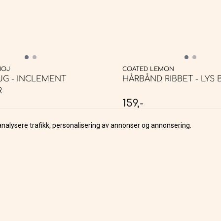
HOJ
COATED LEMON
G - INCLEMENT
HÅRBÅND RIBB
R
159,-
PÅ LAGER
analysere trafikk, personalisering av annonser og annonsering.
KJØP
KJØP
ss
Kundeservic
Blogg
en 12
Om oss