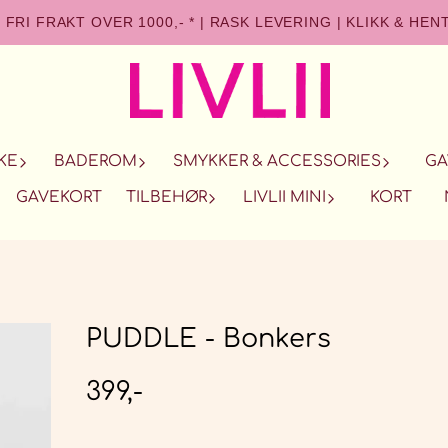
FRI FRAKT OVER 1000,- *
|
RASK LEVERING
|
KLIKK & HEN
KE
BADEROM
SMYKKER & ACCESSORIES
GA
GAVEKORT
TILBEHØR
LIVLII MINI
KORT
PUDDLE - Bonkers
399,-