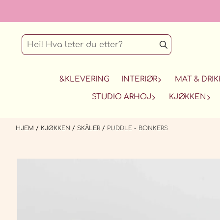
Hopp til innhold
&KLEVERING
INTERIØR
MAT & DRIK
STUDIO ARHOJ
KJØKKEN
HJEM
/
KJØKKEN
/
SKÅLER
/
PUDDLE - BONKERS