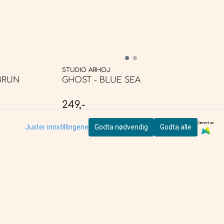
STUDIO ARHOJ
ET - LYS BRUN
GHOST - BLUE SEA
249,-
IKKE PÅ LAGER
Drevet av
Juster innstillingene
Godta nødvendig
Godta alle
KJØP
e
Nyhetsbrev
Meld deg på nyhetsbrevet vårt for å
få oppdateringer fra oss.