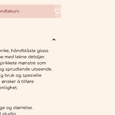
andlekurv
erike, håndblåste glass
 med lekne detaljer.
, prikkete mønstre som
t og sprudlende utseende.
ig bruk og spesielle
ønsker å tilføre
nlighet.
ge og størrelse.
 studio.