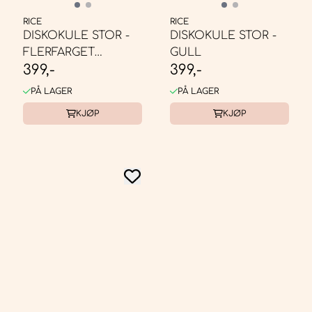
RICE
RICE
DISKOKULE STOR -
DISKOKULE STOR -
FLERFARGET
GULL
399,-
399,-
ROSA/BLÅ
PÅ LAGER
PÅ LAGER
KJØP
KJØP