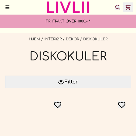
Hopp til innhold
FRI FRAKT OVER 1000,- *
HJEM
/
INTERIØR
/
DEKOR
/
DISKOKULER
DISKOKULER
Filter