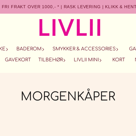
FRI FRAKT OVER 1000,- *
|
RASK LEVERING
|
KLIKK & HEN
KE
BADEROM
SMYKKER & ACCESSORIES
GA
GAVEKORT
TILBEHØR
LIVLII MINI
KORT
MORGENKÅPER