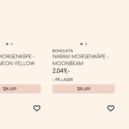
BONGUSTA
MORGENKÅPE -
NARAM MORGENKÅPE -
 NEON YELLOW
MOONBEAM
2.049,-
PÅ LAGER
KJØP
KJØP