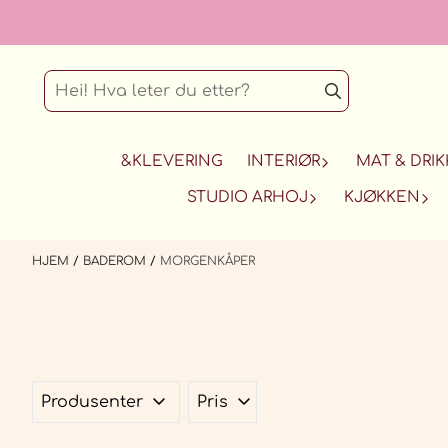
Hopp til innhold
&KLEVERING
INTERIØR
MAT & DRIK
STUDIO ARHOJ
KJØKKEN
HJEM
/
BADEROM
/
MORGENKÅPER
Produsenter
Pris