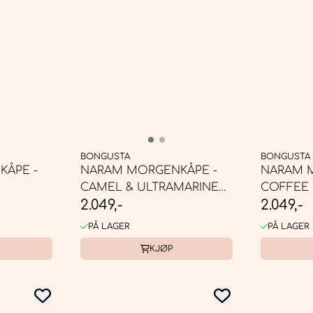
BONGUSTA
BONGUSTA
ÅPE -
NARAM MORGENKÅPE -
NARAM 
CAMEL & ULTRAMARINE
COFFEE
2.049,-
2.049,-
BLUE
PÅ LAGER
PÅ LAGER
KJØP