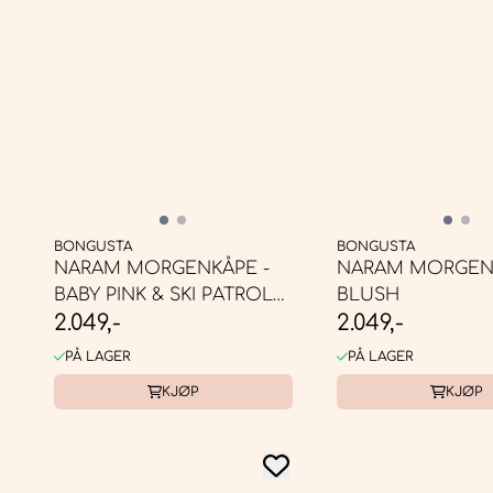
BONGUSTA
BONGUSTA
NARAM MORGENKÅPE -
NARAM MORGENK
BABY PINK & SKI PATROL
BLUSH
2.049,-
2.049,-
RED
PÅ LAGER
PÅ LAGER
KJØP
KJØP