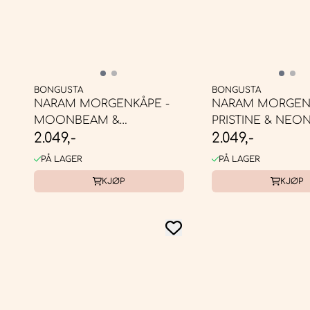
BONGUSTA
BONGUSTA
NARAM MORGENKÅPE -
NARAM MORGENK
MOONBEAM &
PRISTINE & NEO
2.049,-
2.049,-
ULTRAMARINE
YELLOW
PÅ LAGER
PÅ LAGER
KJØP
KJØP