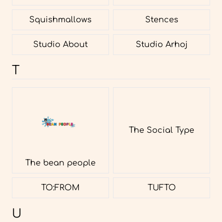
Squishmallows
Stences
Studio About
Studio Arhoj
T
The Social Type
The bean people
TO:FROM
TUFTO
U