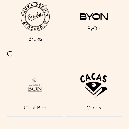
ByOn
Bruka
C
C´est Bon
Cacas