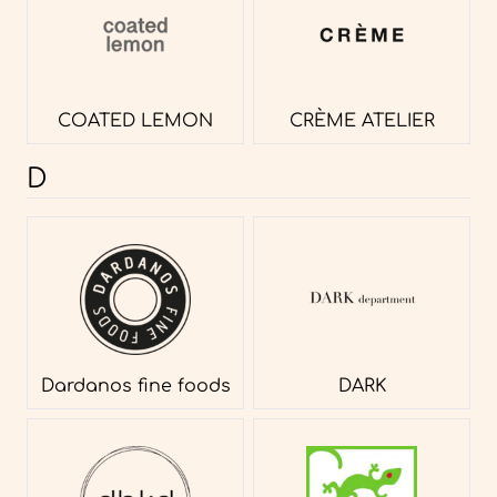
COATED LEMON
CRÈME ATELIER
D
Dardanos fine foods
DARK