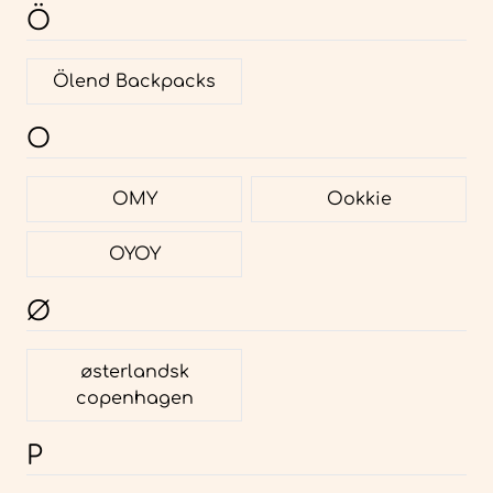
Ö
Ölend Backpacks
O
OMY
Ookkie
OYOY
Ø
østerlandsk
copenhagen
P