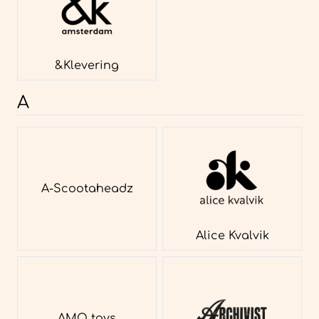
&Klevering
A
A-Scootaheadz
Alice Kvalvik
AMO toys