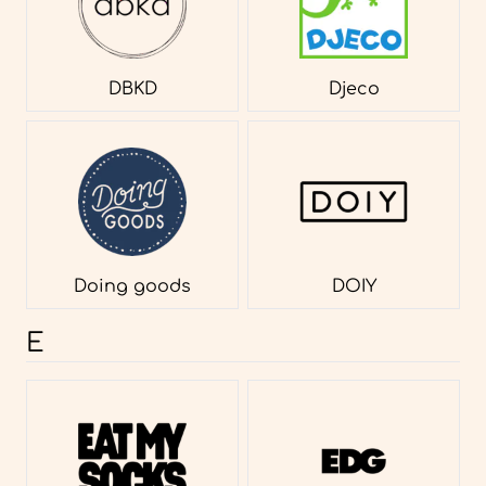
DBKD
Djeco
Doing goods
DOIY
E