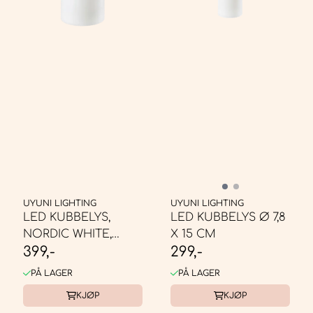
UYUNI LIGHTING
UYUNI LIGHTING
LED KUBBELYS,
LED KUBBELYS Ø 7,8
NORDIC WHITE,
X 15 CM
399,-
299,-
10,1X20 CM
PÅ LAGER
PÅ LAGER
KJØP
KJØP