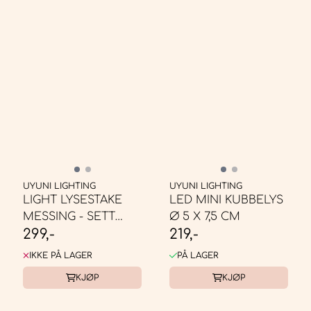
UYUNI LIGHTING
UYUNI LIGHTING
LIGHT LYSESTAKE
LED MINI KUBBELYS
MESSING - SETT
Ø 5 X 7,5 CM
299,-
219,-
MED 2 STK
IKKE PÅ LAGER
PÅ LAGER
KJØP
KJØP