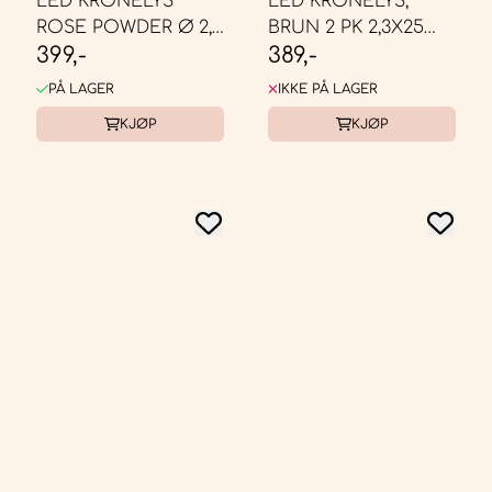
LED KRONELYS
LED KRONELYS,
ROSE POWDER Ø 2,3
BRUN 2 PK 2,3X25
399,-
389,-
X 25 CM, SETT AV 2
CM
PÅ LAGER
IKKE PÅ LAGER
KJØP
KJØP