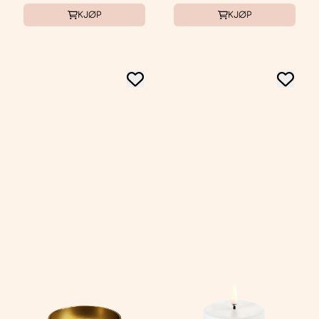
KJØP
KJØP