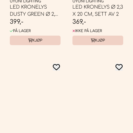
UYUNI LIGHTING
UYUNI LIGHTING
LED KRONELYS
LED KRONELYS Ø 2,3
DUSTY GREEN Ø 2,3
X 20 CM, SETT AV 2
399,-
369,-
X 25 CM, SETT AV 2
PÅ LAGER
IKKE PÅ LAGER
KJØP
KJØP