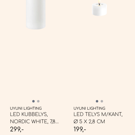
UYUNI LIGHTING
UYUNI LIGHTING
LED KUBBELYS,
LED TELYS M/KANT,
NORDIC WHITE, 7,8
Ø 5 X 2,8 CM
299,-
199,-
X15 CM