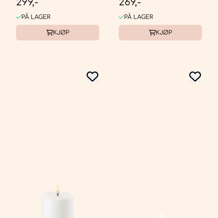
299,-
269,-
WHITE, 7,8X15 CM
PÅ LAGER
PÅ LAGER
KJØP
KJØP