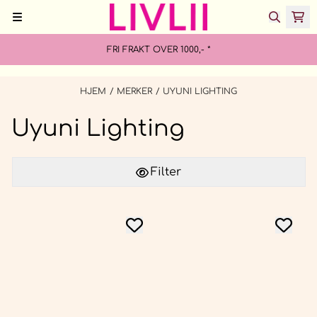
Hopp til innhold
FRI FRAKT OVER 1000,- *
HJEM
/
MERKER
/
UYUNI LIGHTING
Uyuni Lighting
Filter