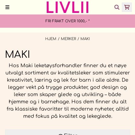
Hopp til innhold
FRI FRAKT OVER 1000,- *
HJEM
/
MERKER
/
MAKI
MAKI
Hos Maki leketøysforhandler finner du et nøye
utvalgt sortiment av kvalitetsleker som stimulerer
kreativitet, læring og lek for barn i alle aldre. De
legger vekt på trygge produkter, god design og
leker som skaper glede og utvikling – både
hjemme og i barnehage. Hos dem finner du alt
fra klassiske favoritter til moderne nyheter, alltid
med fokus på kvalitet og lekeglede.