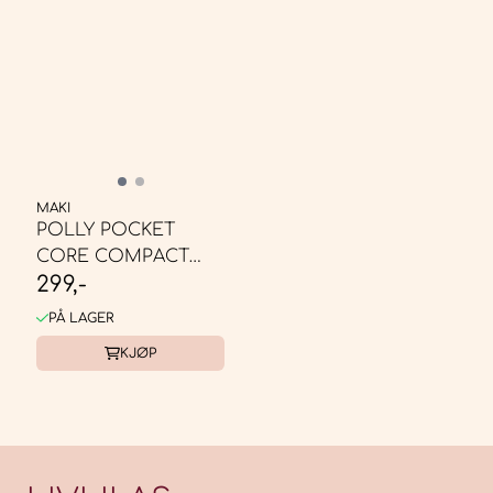
MAKI
POLLY POCKET
CORE COMPACT
299,-
PINEAPPLE MONKEY
COLADA
PÅ LAGER
KJØP