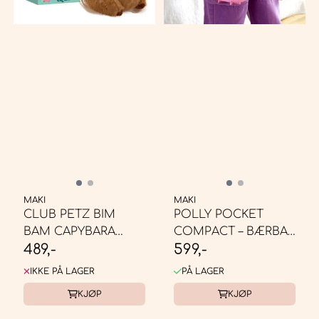
MAKI
MAKI
CLUB PETZ BIM
POLLY POCKET
BAM CAPYBARA
COMPACT – BÆRBAR
489,-
599,-
16CM
...
IKKE PÅ LAGER
PÅ LAGER
KJØP
KJØP