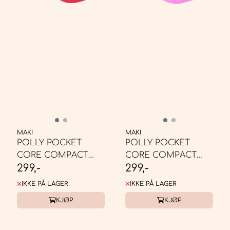
MAKI
MAKI
POLLY POCKET
POLLY POCKET
CORE COMPACT
CORE COMPACT
299,-
299,-
STRAWBERRY BUNNY
WATERMELON
BASKET
GUMBALL ...
IKKE PÅ LAGER
IKKE PÅ LAGER
KJØP
KJØP