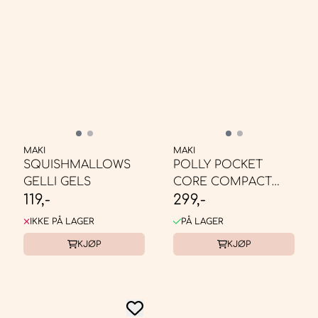
MAKI
MAKI
SQUISHMALLOWS
POLLY POCKET
GELLI GELS
CORE COMPACT
119,-
299,-
BLUE-BEARY
BESTIES
IKKE PÅ LAGER
PÅ LAGER
KJØP
KJØP