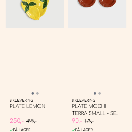
&KLEVERING
&KLEVERING
PLATE LEMON
PLATE MOCHI
TERRA SMALL - SET
250,-
90,-
OF 1
499,-
179,-
PÅ LAGER
PÅ LAGER