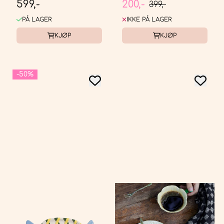
599,-
200,-
KERAMIKK
399,-
PÅ LAGER
IKKE PÅ LAGER
KJØP
KJØP
-50%