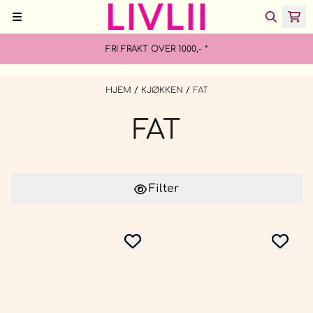
Hopp til innhold
FRI FRAKT OVER 1000,- *
HJEM
/
KJØKKEN
/
FAT
FAT
Filter