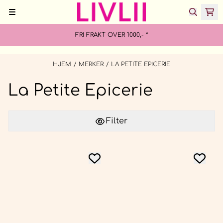
Hopp til innhold
FRI FRAKT OVER 1000,- *
HJEM
/
MERKER
/
LA PETITE EPICERIE
La Petite Epicerie
Filter