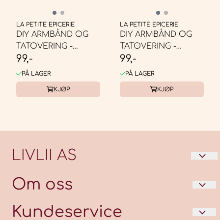
LA PETITE EPICERIE
LA PETITE EPICERIE
DIY ARMBÅND OG
DIY ARMBÅND OG
TATOVERING -
TATOVERING -
99,-
99,-
FRUKT
HAVFRUER
PÅ LAGER
PÅ LAGER
KJØP
KJØP
LIVLII AS
LIVLII er en unik og fargerik livsstilbutikk som
Om oss
har en god mix av nordiske og internasjonale
produkter. Vi ser alltid etter nye, spennende
LIVLII AS
Kundeservice
produkter til vårt lille univers.