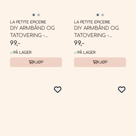
LA PETITE EPICERIE
LA PETITE EPICERIE
DIY ARMBÅND OG
DIY ARMBÅND OG
TATOVERING -
TATOVERING -
99,-
99,-
BLOMSTER
DINOSAUR
PÅ LAGER
PÅ LAGER
KJØP
KJØP