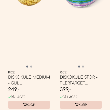
RICE
RICE
DISKOKULE MEDIUM
DISKOKULE STOR -
- GULL
FLERFARGET
249,-
399,-
ROSA/BLÅ
PÅ LAGER
PÅ LAGER
KJØP
KJØP