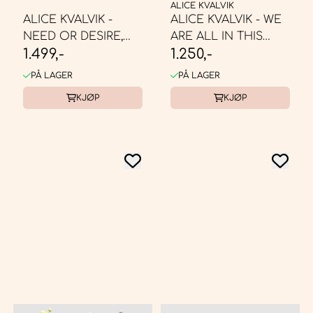
ALICE KVALVIK
ALICE KVALVIK -
ALICE KVALVIK - WE
NEED OR DESIRE,
ARE ALL IN THIS
1.499,-
1.250,-
50X60
TOGETHER, ...
PÅ LAGER
PÅ LAGER
KJØP
KJØP