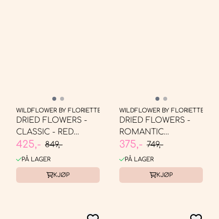
WILDFLOWER BY FLORIETTE
WILDFLOWER BY FLORIETTE
DRIED FLOWERS -
DRIED FLOWERS -
CLASSIC - RED
ROMANTIC
425,-
375,-
ALLURE
BOUQUET - RED
849,-
749,-
ROSE, ...
PÅ LAGER
PÅ LAGER
KJØP
KJØP