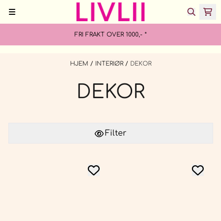
Hopp til innhold
FRI FRAKT OVER 1000,- *
HJEM
/
INTERIØR
/
DEKOR
DEKOR
Filter