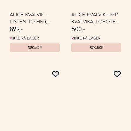
ALICE KVALVIK -
ALICE KVALVIK - MR
LISTEN TO HER,
KVALVIKA, LOFOTEN
899,-
500,-
40X40
, 40X40
IKKE PÅ LAGER
IKKE PÅ LAGER
KJØP
KJØP