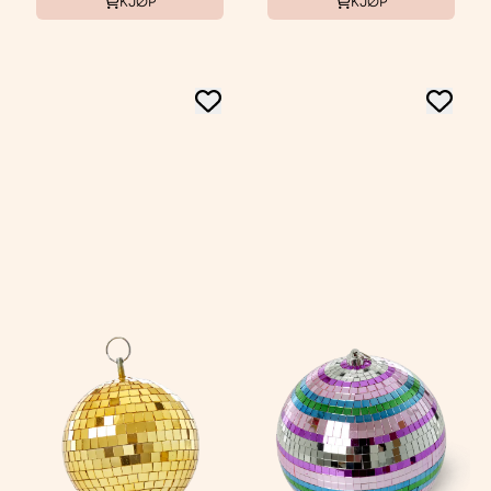
KJØP
KJØP