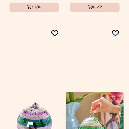
KJØP
KJØP