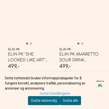
ELIN PK
ELIN PK
ELIN PK "SHE
ELIN PK AMARETTO
LOOKED LIKE ART"
SOUR DRINK
499,-
499,-
POSTER
POSTER
PÅ LAGER
IKKE PÅ LAGER
Dette nettstedet bruker informasjonskapsler for å
KJØP
KJØP
Drevet av
fungere korrekt, analysere trafikk, personalisering av
annonser og annonsering.
Juster innstillingene
Godta nødvendig
Godta alle