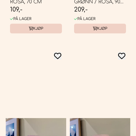
ROSA, 70 CM
GRØNN / ROSA, 90
109,-
209,-
CM
PÅ LAGER
PÅ LAGER
KJØP
KJØP