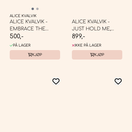
ALICE KVALVIK
ALICE KVALVIK -
ALICE KVALVIK -
EMBRACE THE
JUST HOLD ME,
500,-
899,-
DIFFERENCES, A3
40X40
PÅ LAGER
IKKE PÅ LAGER
KJØP
KJØP