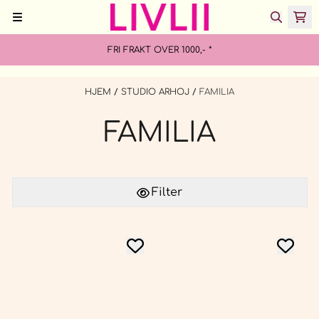
Hopp til innhold
FRI FRAKT OVER 1000,- *
HJEM
/
STUDIO ARHOJ
/
FAMILIA
FAMILIA
Filter