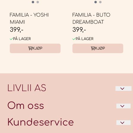
FAMILIA - YOSHI
FAMILIA - BUTO
MIAMI
DREAMBOAT
399,-
399,-
PÅ LAGER
PÅ LAGER
KJØP
KJØP
LIVLII AS
LIVLII er en unik og fargerik livsstilbutikk som
Om oss
har en god mix av nordiske og internasjonale
produkter. Vi ser alltid etter nye, spennende
LIVLII AS
Kundeservice
produkter til vårt lille univers.
Karlsøyvegen 12