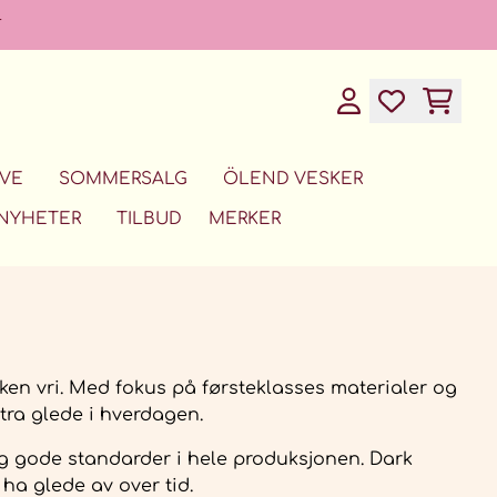
T
VE
SOMMERSALG
ÖLEND VESKER
NYHETER
TILBUD
MERKER
eken vri. Med fokus på førsteklasses materialer og
stra glede i hverdagen.
 og gode standarder i hele produksjonen. Dark
ha glede av over tid.