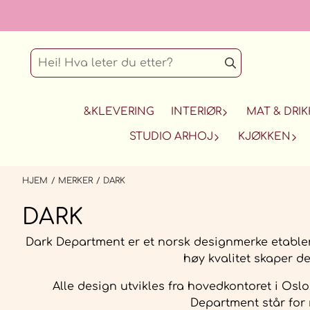
Hopp til innhold
&KLEVERING
INTERIØR
MAT & DRIK
STUDIO ARHOJ
KJØKKEN
HJEM
/
MERKER
/
DARK
DARK
Dark Department er et norsk designmerke etablert 
høy kvalitet skaper de
Alle design utvikles fra hovedkontoret i Osl
Department står for 