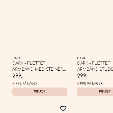
DARK
DARK
DARK - FLETTET
DARK - FLETTET
ARMBÅND MED STEINER
ARMBÅND STUDS
299,-
299,-
WHITE, LIGHT ...
W/LIGHT ROSE ...
IKKE PÅ LAGER
IKKE PÅ LAGER
KJØP
KJØP