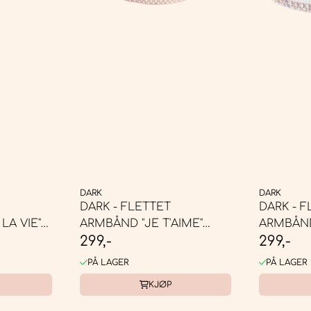
DARK
DARK
DARK - FLETTET
DARK - F
LA VIE"
ARMBÅND "JE T'AIME"
ARMBÅND 
299,-
299,-
DUSTY ROSE
WHITE W/
PÅ LAGER
PÅ LAGER
KJØP