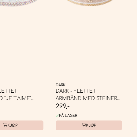
DARK
LETTET
DARK - FLETTET
"JE T'AIME"
ARMBÅND MED STEINER
299,-
LIGHT ...
SAND W/GOLD
PÅ LAGER
KJØP
KJØP