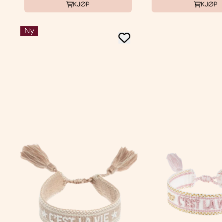
KJØP
KJØP
Ny