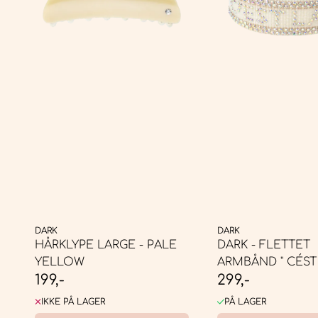
DARK
DARK
HÅRKLYPE LARGE - PALE
DARK - FLETTET
YELLOW
ARMBÅND " CÉST 
199,-
299,-
VANILLA ...
IKKE PÅ LAGER
PÅ LAGER