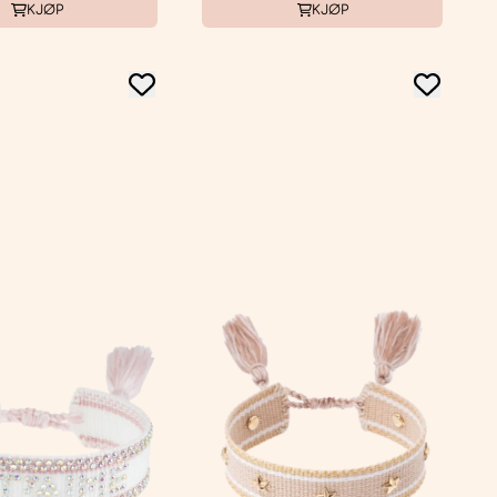
KJØP
KJØP