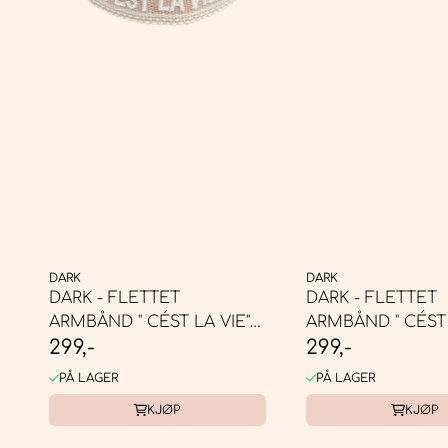
DARK
DARK
DARK - FLETTET
DARK - FLETTET
ARMBÅND " CÉST LA VIE"
ARMBÅND " CÉST 
299,-
299,-
SAND
WHITE ...
PÅ LAGER
PÅ LAGER
KJØP
KJØP