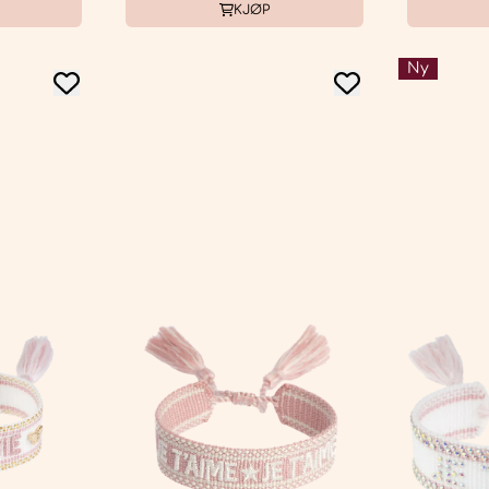
KJØP
Ny