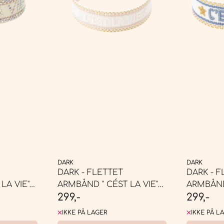
DARK
DARK
DARK - FLETTET
DARK - F
LA VIE"
ARMBÅND " CÉST LA VIE"
ARMBÅND 
299,-
299,-
VANILLA ...
WHITE, ...
IKKE PÅ LAGER
IKKE PÅ L