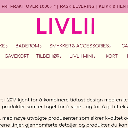
FRI FRAKT OVER 1000,- *
|
RASK LEVERING
|
KLIKK & HEN
KE
BADEROM
SMYKKER & ACCESSORIES
GA
GAVEKORT
TILBEHØR
LIVLII MINI
KORT
i 2017, kjent for å kombinere tidløst design med en l
 produkter som er laget for å vare – og for å gi litt ek
o, med nøye utvalgte produsenter som sikrer kvalitet
rene linjer, gjennomførte detaljer og produkter du kan 