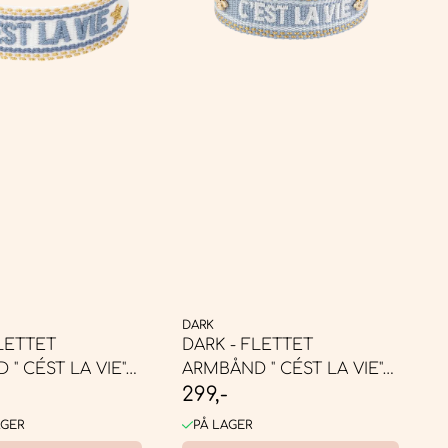
DARK
LETTET
DARK - FLETTET
" CÉST LA VIE"
ARMBÅND " CÉST LA VIE"
299,-
COOL BLUE ...
AGER
PÅ LAGER