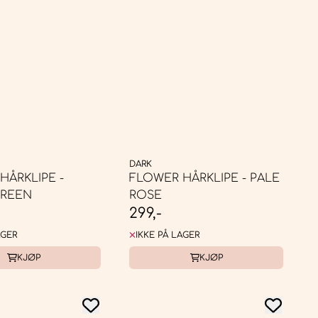
DARK
HÅRKLIPE -
FLOWER HÅRKLIPE - PALE
GREEN
ROSE
299,-
AGER
IKKE PÅ LAGER
KJØP
KJØP