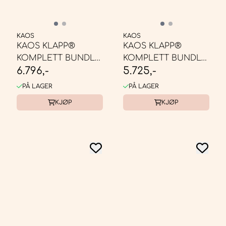
KAOS
KAOS
KAOS KLAPP®
KAOS KLAPP®
KOMPLETT BUNDLE
KOMPLETT BUNDLE
6.796,-
5.725,-
- BARNESTOL EIK
- BARNESTOL ...
NATUR
PÅ LAGER
PÅ LAGER
KJØP
KJØP