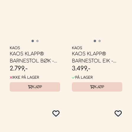
KAOS
KAOS
KAOS KLAPP®
KAOS KLAPP®
BARNESTOL BØK -
BARNESTOL EIK -
2.799,-
3.499,-
NATUR
NATUR
IKKE PÅ LAGER
PÅ LAGER
KJØP
KJØP