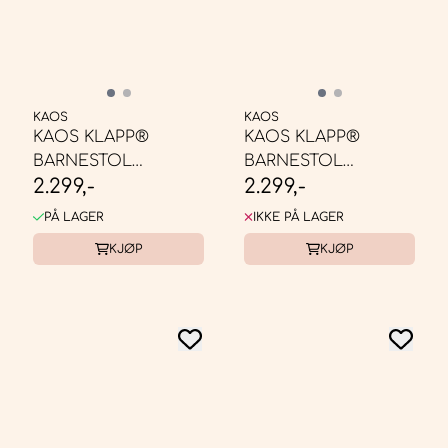
KAOS
KAOS
KAOS KLAPP®
KAOS KLAPP®
BARNESTOL
BARNESTOL
2.299,-
2.299,-
RESIRKULERT -
RESIRKULERT -
MINERAL GREEN
SWEDISH BLUE
PÅ LAGER
IKKE PÅ LAGER
KJØP
KJØP