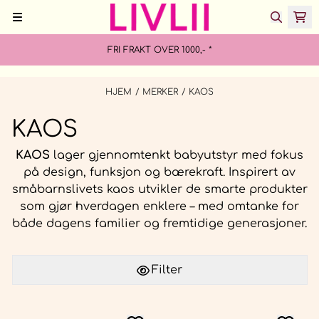
Hopp til innhold
FRI FRAKT OVER 1000,- *
HJEM
/
MERKER
/
KAOS
KAOS
KAOS
lager gjennomtenkt babyutstyr med fokus
på design, funksjon og bærekraft. Inspirert av
småbarnslivets kaos utvikler de smarte produkter
som gjør hverdagen enklere – med omtanke for
både dagens familier og fremtidige generasjoner.
Filter