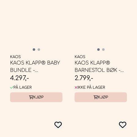
KAOS
KAOS
KAOS KLAPP® BABY
KAOS KLAPP®
BUNDLE -
BARNESTOL BØK -
4.297,-
2.799,-
BARNESTOL
HVIT
RESIRKULERT
PÅ LAGER
IKKE PÅ LAGER
KJØP
KJØP