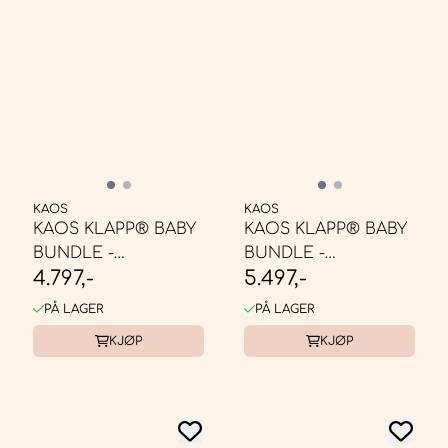
KAOS
KAOS
KAOS KLAPP® BABY
KAOS KLAPP® BABY
BUNDLE -
BUNDLE -
4.797,-
5.497,-
BARNESTOL BØK
BARNESTOL EIK
NATUR
NATUR
PÅ LAGER
PÅ LAGER
KJØP
KJØP