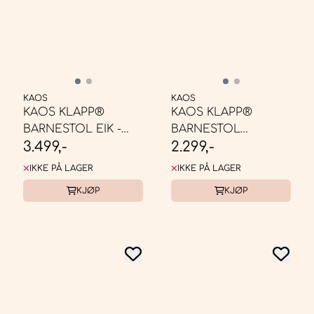
KAOS
KAOS
KAOS KLAPP®
KAOS KLAPP®
BARNESTOL EIK -
BARNESTOL
3.499,-
2.299,-
SVART
RESIRKULERT -
CHARCOAL ...
IKKE PÅ LAGER
IKKE PÅ LAGER
KJØP
KJØP