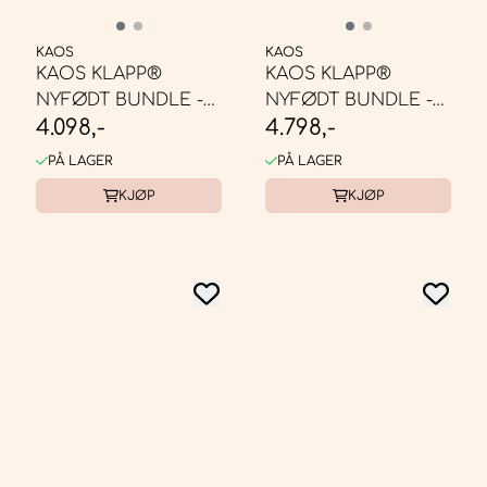
KAOS
KAOS
KAOS KLAPP®
KAOS KLAPP®
NYFØDT BUNDLE -
NYFØDT BUNDLE -
4.098,-
4.798,-
BARNESTOL BØK
BARNESTOL EIK
NATUR
NATUR
PÅ LAGER
PÅ LAGER
KJØP
KJØP