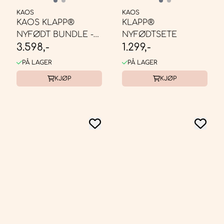
KAOS
KAOS
KAOS KLAPP®
KLAPP®
NYFØDT BUNDLE -
NYFØDTSETE
3.598,-
1.299,-
BARNESTOL
RESIRKULERT
PÅ LAGER
PÅ LAGER
KJØP
KJØP