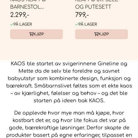
BARNESTOL
OG PUTESETT
2.299,-
799,-
RESIRKULERT -
DESERT SAND
PÅ LAGER
PÅ LAGER
KJØP
KJØP
KAOS ble startet av svigerinnene Gineline og
Mette da de selv ble foreldre og savnet
babyutstyr som kombinerte design, funksjon og
bærekraft. Småbarnslivet føltes som et ekte kaos
– av kjærlighet, følelser og behov – og det ble
starten på ideen bak KAOS.
De opplevde hvor mye man må kjøpe, hvor
kostbart det er, og hvor lite fokus det var på
gode, bærekraftige løsninger. Derfor skapte de
produkter basert på egne erfaringer, tilpasset en