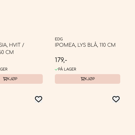
EDG
A, HVIT /
IPOMEA, LYS BLÅ, 110 CM
60 CM
179,-
AGER
PÅ LAGER
KJØP
KJØP