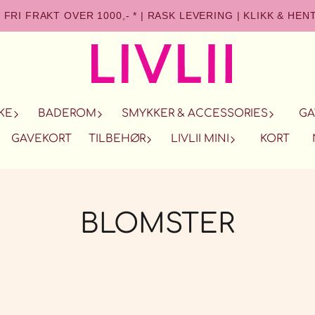
FRI FRAKT OVER 1000,- *
|
RASK LEVERING
|
KLIKK & HEN
KE
BADEROM
SMYKKER & ACCESSORIES
GA
GAVEKORT
TILBEHØR
LIVLII MINI
KORT
BLOMSTER