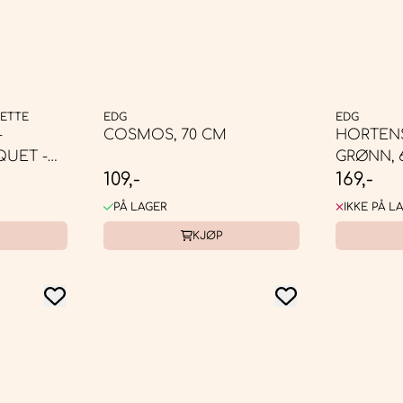
IETTE
EDG
EDG
-
COSMOS, 70 CM
HORTENSI
UET -
GRØNN, 
109,-
169,-
PÅ LAGER
IKKE PÅ L
KJØP