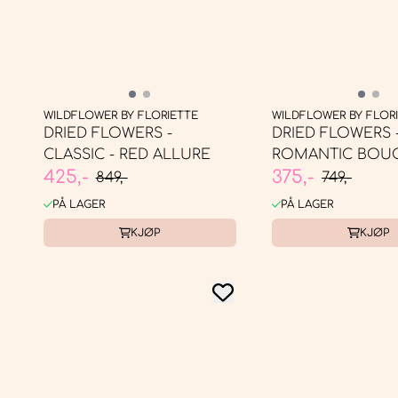
WILDFLOWER BY FLORIETTE
WILDFLOWER BY FLOR
DRIED FLOWERS -
DRIED FLOWERS 
CLASSIC - RED ALLURE
ROMANTIC BOUQ
425,-
375,-
RED ROSE, ...
849,-
749,-
PÅ LAGER
PÅ LAGER
KJØP
KJØP