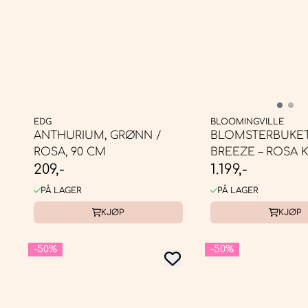
EDG
BLOOMINGVILLE
ANTHURIUM, GRØNN /
BLOMSTERBUKE
ROSA, 90 CM
BREEZE – ROSA 
209,-
1.199,-
...
PÅ LAGER
PÅ LAGER
KJØP
KJØP
-50%
-50%