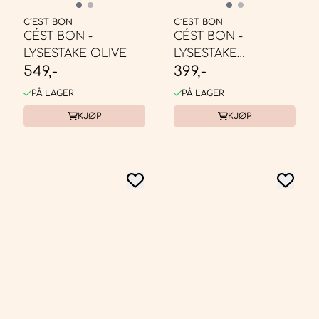
C´EST BON
C´EST BON
CÉST BON -
CÉST BON -
LYSESTAKE OLIVE
LYSESTAKE
549,-
399,-
SMØR/ROSA/LYS
MYNTE
PÅ LAGER
PÅ LAGER
KJØP
KJØP