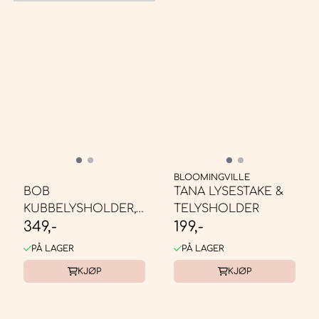
BLOOMINGVILLE
BOB
TANA LYSESTAKE &
KUBBELYSHOLDER,
TELYSHOLDER
349,-
199,-
LARGE, MINT
PÅ LAGER
PÅ LAGER
KJØP
KJØP