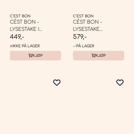
C´EST BON
C´EST BON
CÉST BON -
CÉST BON -
LYSESTAKE I
LYSESTAKE
449,-
579,-
FERSKEN/GUL/KLAR
LYSEBRUN/MINT
OMBRE
IKKE PÅ LAGER
PÅ LAGER
KJØP
KJØP