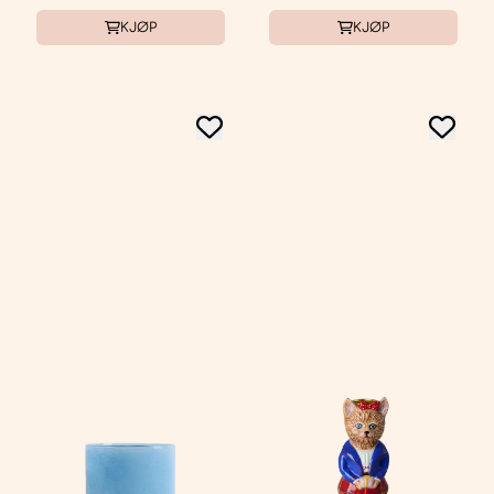
KJØP
KJØP