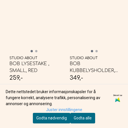
STUDIO ABOUT
STUDIO ABOUT
BOB LYSESTAKE ,
BOB
SMALL, RED
KUBBELYSHOLDER,
259,-
349,-
LARGE, YELLOW
PÅ LAGER
PÅ LAGER
Dette nettstedet bruker informasjonskapsler for å
KJØP
KJØP
Drevet av
fungere korrekt, analysere trafikk, personalisering av
annonser og annonsering.
Juster innstillingene
Godta nødvendig
Godta alle