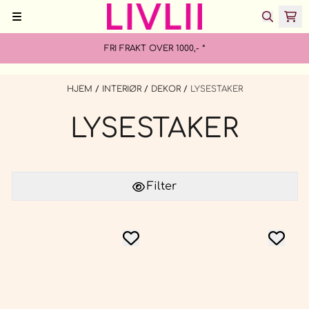
Hopp til innhold
FRI FRAKT OVER 1000,- *
HJEM
/
INTERIØR
/
DEKOR
/
LYSESTAKER
LYSESTAKER
Filter