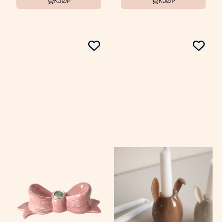
KJØP
KJØP