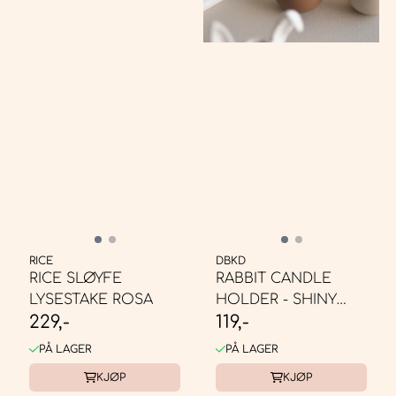
RICE
DBKD
RICE SLØYFE
RABBIT CANDLE
LYSESTAKE ROSA
HOLDER - SHINY
229,-
119,-
NOUGAT
PÅ LAGER
PÅ LAGER
KJØP
KJØP