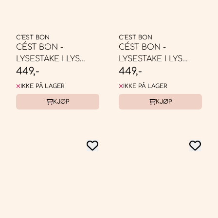
C´EST BON
C´EST BON
CÉST BON -
CÉST BON -
LYSESTAKE I LYS
LYSESTAKE I LYS
449,-
449,-
MYNTE/GRØN/MØRKEGRØN
VIOLET/GUL/PETROL
IKKE PÅ LAGER
IKKE PÅ LAGER
KJØP
KJØP