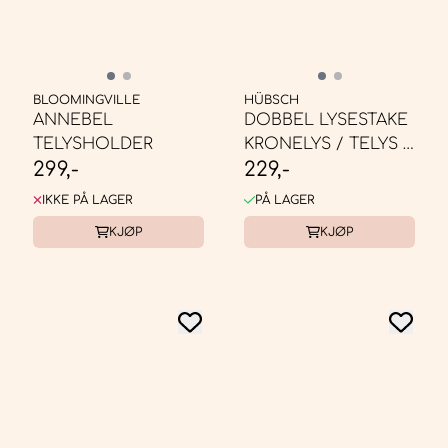
BLOOMINGVILLE
HÜBSCH
ANNEBEL
DOBBEL LYSESTAKE
TELYSHOLDER
KRONELYS / TELYS -
299,-
229,-
GUL
IKKE PÅ LAGER
PÅ LAGER
KJØP
KJØP