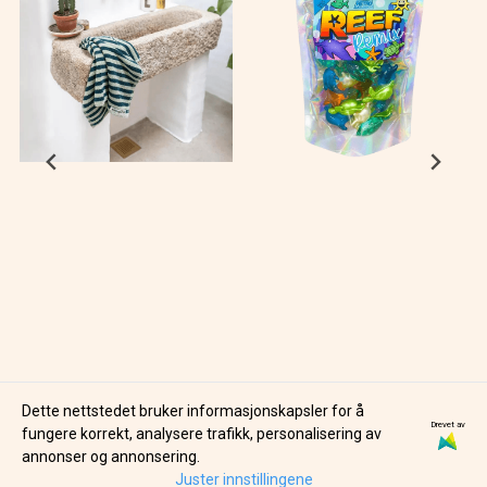
Dette nettstedet bruker informasjonskapsler for å
Drevet av
BONGUSTA
BARE BOUTIQUE
fungere korrekt, analysere trafikk, personalisering av
NARAM HÅNDKLE -
RETRO 90'S REEF
annonser og annonsering.
SEAFOAM & DEEP
REMIX BADEPERLER
Juster innstillingene