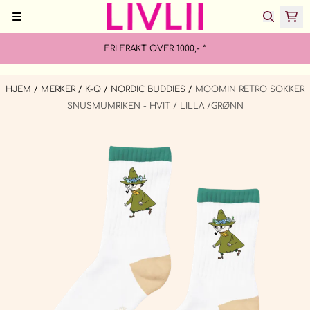
Hopp til innhold
FRI FRAKT OVER 1000,- *
HJEM
/
MERKER
/
K-Q
/
NORDIC BUDDIES
/
MOOMIN RETRO SOKKER
SNUSMUMRIKEN - HVIT / LILLA /GRØNN