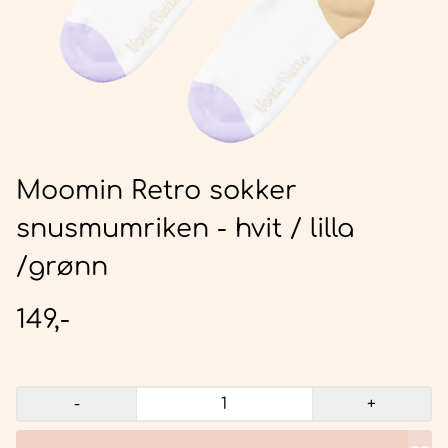
Moomin Retro sokker
snusmumriken - hvit / lilla
/grønn
149,-
-
+