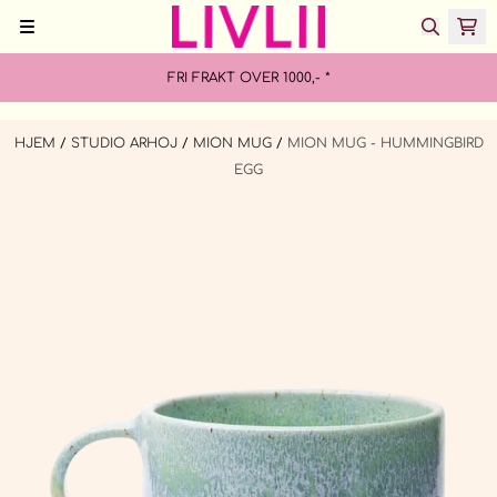
Hopp til innhold
FRI FRAKT OVER 1000,- *
HJEM
/
STUDIO ARHOJ
/
MION MUG
/
MION MUG - HUMMINGBIRD
EGG