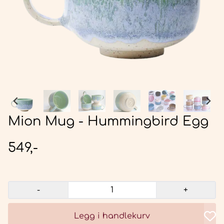
Mion Mug - Hummingbird Egg
549,-
-
+
Legg i handlekurv