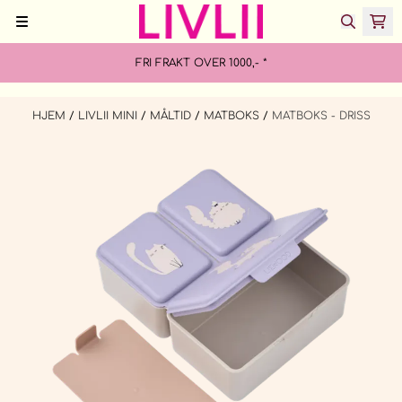
Hopp til innhold
FRI FRAKT OVER 1000,- *
HJEM
/
LIVLII MINI
/
MÅLTID
/
MATBOKS
/
MATBOKS - DRISS