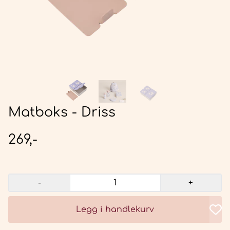
Matboks - Driss
269,-
-
+
Legg i handlekurv