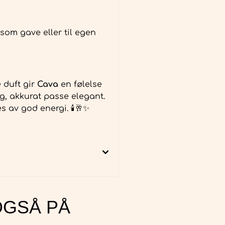
 som gave eller til egen
 duft gir
Cava
en følelse
ig, akkurat passe elegant.
s av god energi. 🕯️🥂✨
OGSÅ PÅ