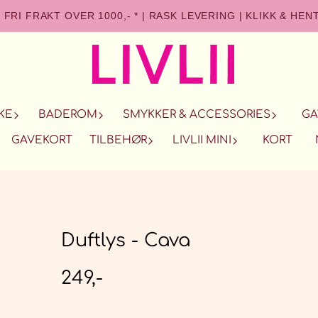
FRI FRAKT OVER 1000,- *
|
RASK LEVERING
|
KLIKK & HEN
KE
BADEROM
SMYKKER & ACCESSORIES
GA
GAVEKORT
TILBEHØR
LIVLII MINI
KORT
Duftlys - Cava
249,-