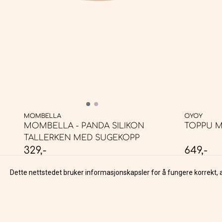
MOMBELLA
OYOY
MOMBELLA - PANDA SILIKON
TOPPU M
TALLERKEN MED SUGEKOPP
329,-
649,-
PÅ LAGER
PÅ LAGER
Dette nettstedet bruker informasjonskapsler for å fungere korrekt, 
KJØP
Om o
LIVLII AS