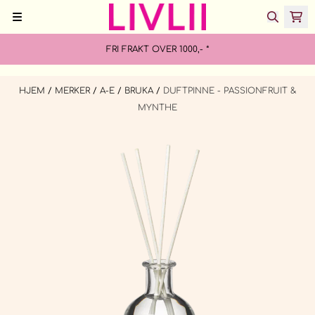
Hopp til innhold
FRI FRAKT OVER 1000,- *
HJEM
/
MERKER
/
A-E
/
BRUKA
/
DUFTPINNE - PASSIONFRUIT &
MYNTHE