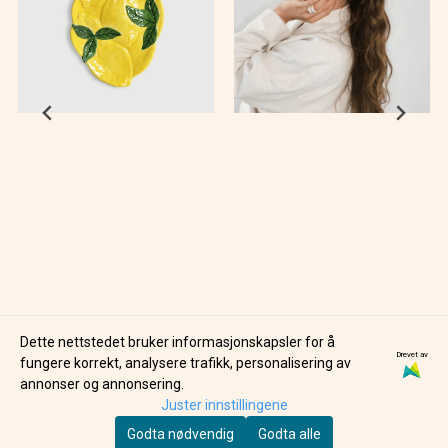
Dette nettstedet bruker informasjonskapsler for å
Drevet av
&KLEVERING
COATED LEMON
fungere korrekt, analysere trafikk, personalisering av
PLATE LEMON
HÅRBÅND RIBBET -
annonser og annonsering.
LYS BRUN
Juster innstillingene
250,-
159,-
499,-
Godta nødvendig
Godta alle