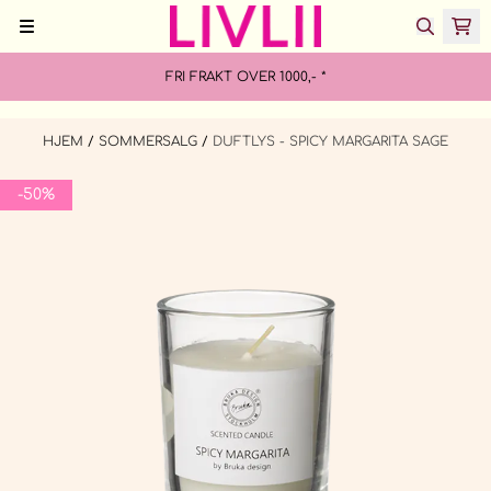
Hopp til innhold
FRI FRAKT OVER 1000,- *
HJEM
/
SOMMERSALG
/
DUFTLYS - SPICY MARGARITA SAGE
-50%