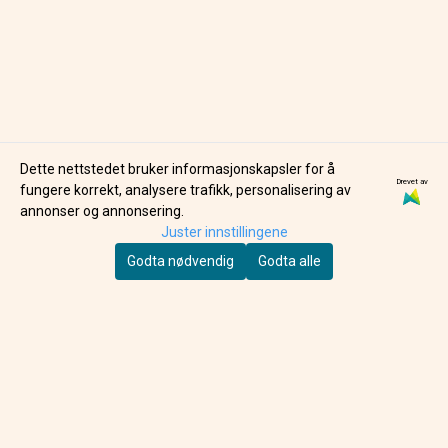
Dette nettstedet bruker informasjonskapsler for å
Drevet av
SCOOT AND RIDE
NEW MAGS
fungere korrekt, analysere trafikk, personalisering av
SCOOT & RIDE
THE COCKTAIL
annonser og annonsering.
HIGHWAYKICK S3
DECK
Juster innstillingene
1.399,-
249,-
SPARKESYKKEL -
Godta nødvendig
Godta alle
ROSE
PÅ LAGER
PÅ LAGER
KJØP
KJØP
LIVLII AS