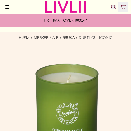
Hopp til innhold
FRI FRAKT OVER 1000,- *
HJEM
/
MERKER
/
A-E
/
BRUKA
/
DUFTLYS - ICONIC