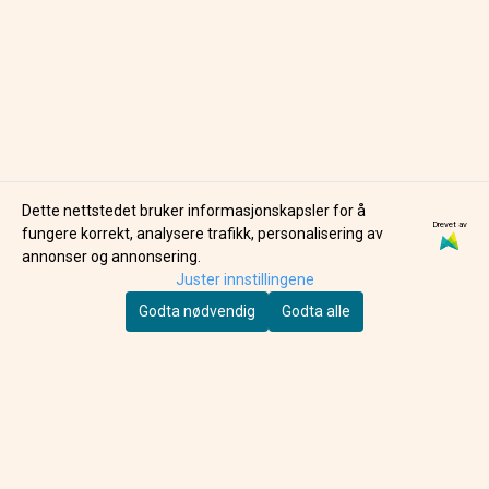
Dette nettstedet bruker informasjonskapsler for å
Drevet av
BARE BOUTIQUE
BONGUSTA
fungere korrekt, analysere trafikk, personalisering av
RETRO 90'S REEF
NARAM HÅNDKLE -
annonser og annonsering.
REMIX BADEPERLER
DAZZLING BLUE &
Juster innstillingene
209,-
119,-
PINK
Godta nødvendig
Godta alle
PÅ LAGER
PÅ LAGER
KJØP
KJØP
LIVLII AS