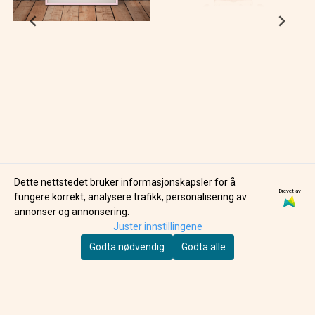
Dette nettstedet bruker informasjonskapsler for å
Drevet av
ELIN PK
LIEWOOD
fungere korrekt, analysere trafikk, personalisering av
ELIN PK X WAO
KYLO TRITAN
annonser og annonsering.
MATCHA POSTER
TUTKOPP,
Juster innstillingene
499,-
269,-
SWEETHEARTS /
Godta nødvendig
Godta alle
PALE TUSCANY ...
PÅ LAGER
PÅ LAGER
KJØP
KJØP