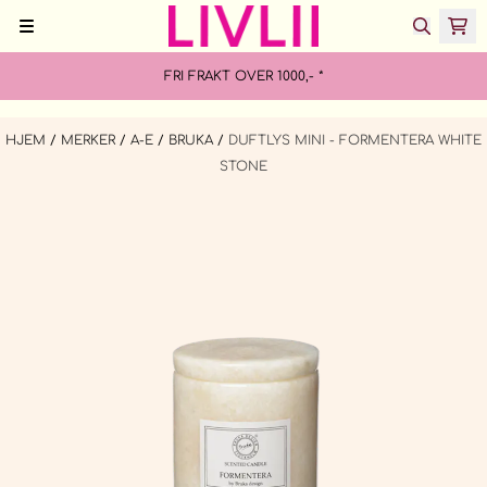
Hopp til innhold
FRI FRAKT OVER 1000,- *
HJEM
/
MERKER
/
A-E
/
BRUKA
/
DUFTLYS MINI - FORMENTERA WHITE
STONE