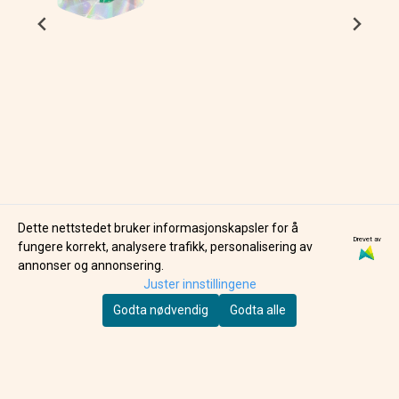
Dette nettstedet bruker informasjonskapsler for å
Drevet av
BARE BOUTIQUE
RICE
fungere korrekt, analysere trafikk, personalisering av
RETRO 90'S REEF
RICE SUSHIPINNER I
annonser og annonsering.
REMIX BADEPERLER
BLÅTONER
Juster innstillingene
209,-
59,-
Godta nødvendig
Godta alle
PÅ LAGER
PÅ LAGER
KJØP
KJØP