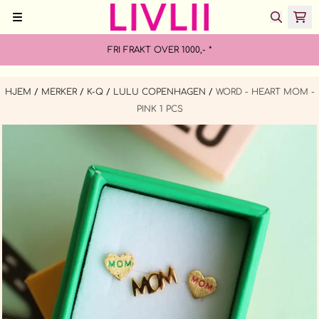
Hopp til innhold
FRI FRAKT OVER 1000,- *
HJEM
/
MERKER
/
K-Q
/
LULU COPENHAGEN
/
WORD - HEART MOM -
PINK 1 PCS