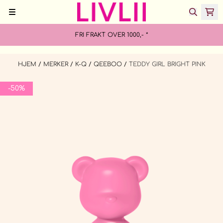
Hopp til innhold
FRI FRAKT OVER 1000,- *
HJEM
/
MERKER
/
K-Q
/
QEEBOO
/
TEDDY GIRL BRIGHT PINK
-50%