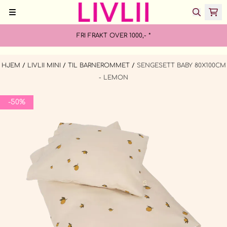
Hopp til innhold
FRI FRAKT OVER 1000,- *
HJEM
/
LIVLII MINI
/
TIL BARNEROMMET
/
SENGESETT BABY 80X100CM
- LEMON
-50%