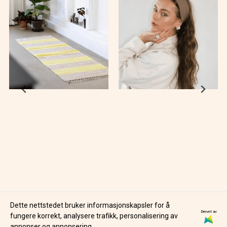
Dette nettstedet bruker informasjonskapsler for å
Drevet av
BONGUSTA
COATED LEMON
fungere korrekt, analysere trafikk, personalisering av
CHINDI RUG - NEON
HÅRBÅND RIBBET -
annonser og annonsering.