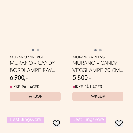
MURANO VINTAGE
MURANO VINTAGE
MURANO - CANDY
MURANO - CANDY
BORDLAMPE RAV
VEGGLAMPE 30 CM *
6.900,-
5.800,-
ORANGE SWIRL * ...
BESTILLINGSVARE
IKKE PÅ LAGER
IKKE PÅ LAGER
KJØP
KJØP
Bestillingsvare
Bestillingsvare