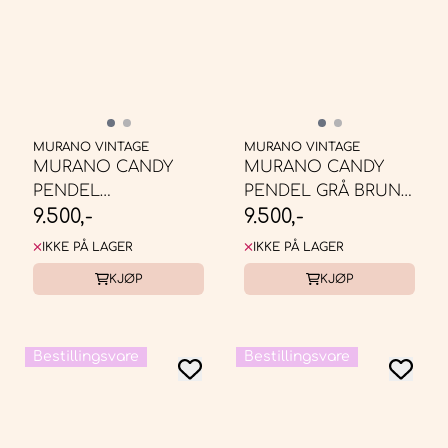
MURANO VINTAGE
MURANO VINTAGE
MURANO CANDY
MURANO CANDY
PENDEL
PENDEL GRÅ BRUN
9.500,-
9.500,-
BUBBLEGUM ROSA *
SWIRL * ...
...
IKKE PÅ LAGER
IKKE PÅ LAGER
KJØP
KJØP
Bestillingsvare
Bestillingsvare