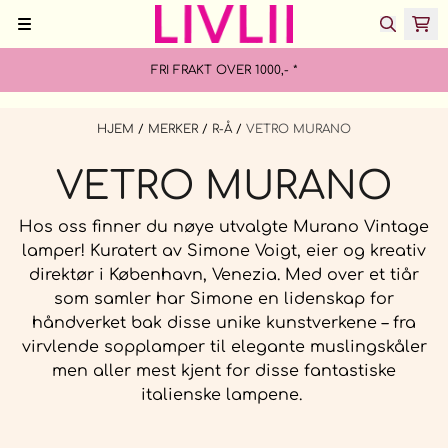
Hopp til innhold
FRI FRAKT OVER 1000,- *
HJEM
/
MERKER
/
R-Å
/
VETRO MURANO
VETRO MURANO
Hos oss finner du nøye utvalgte Murano Vintage
lamper! Kuratert av Simone Voigt, eier og kreativ
direktør i København, Venezia. Med over et tiår
som samler har Simone en lidenskap for
håndverket bak disse unike kunstverkene – fra
virvlende sopplamper til elegante muslingskåler
men aller mest kjent for disse fantastiske
italienske lampene.