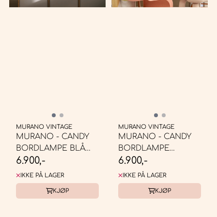
MURANO VINTAGE
MURANO VINTAGE
MURANO - CANDY
MURANO - CANDY
BORDLAMPE BLÅ
BORDLAMPE
6.900,-
6.900,-
SWIRL* ...
BUBBLE GUM SWIRL
* ...
IKKE PÅ LAGER
IKKE PÅ LAGER
KJØP
KJØP