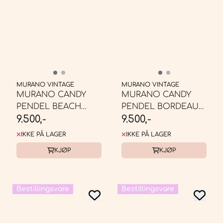
MURANO VINTAGE
MURANO VINTAGE
MURANO CANDY
MURANO CANDY
PENDEL BEACH
PENDEL BORDEAUX
9.500,-
9.500,-
BALL PENDEL * ...
RØD/HVIT SWIRL * ...
IKKE PÅ LAGER
IKKE PÅ LAGER
KJØP
KJØP
Bestillingsvare
Bestillingsvare