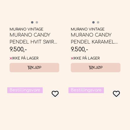
MURANO VINTAGE
MURANO VINTAGE
MURANO CANDY
MURANO CANDY
PENDEL HVIT SWIRL*
PENDEL KARAMELL
9.500,-
9.500,-
BESTILLINGSVARE
KREM SWIRL L* ...
IKKE PÅ LAGER
IKKE PÅ LAGER
KJØP
KJØP
Bestillingsvare
Bestillingsvare