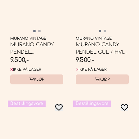
MURANO VINTAGE
MURANO VINTAGE
MURANO CANDY
MURANO CANDY
PENDEL
PENDEL GUL / HVIT
9.500,-
9.500,-
GRØNN/HVIT SWIRL
SWIRL ...
...
IKKE PÅ LAGER
IKKE PÅ LAGER
KJØP
KJØP
Bestillingsvare
Bestillingsvare