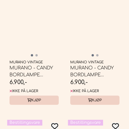
MURANO VINTAGE
MURANO VINTAGE
MURANO - CANDY
MURANO - CANDY
BORDLAMPE
BORDLAMPE
6.900,-
6.900,-
KREMKARAMELL
LYSEBLÅ SWIRL * ...
SWIRL * ...
IKKE PÅ LAGER
IKKE PÅ LAGER
KJØP
KJØP
Bestillingsvare
Bestillingsvare