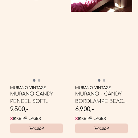
MURANO VINTAGE
MURANO VINTAGE
MURANO CANDY
MURANO - CANDY
PENDEL SOFT
BORDLAMPE BEACH
9.500,-
6.900,-
YELLOW *
BALL * ...
BESTILLINGSVARE
IKKE PÅ LAGER
IKKE PÅ LAGER
KJØP
KJØP