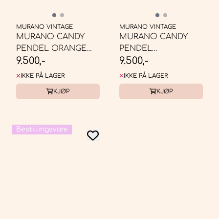
MURANO VINTAGE
MURANO VINTAGE
MURANO CANDY
MURANO CANDY
PENDEL ORANGE
PENDEL
9.500,-
9.500,-
AMBER SWIRL* ...
ORANGE/HVIT
SWIRL* ...
IKKE PÅ LAGER
IKKE PÅ LAGER
KJØP
KJØP
Bestillingsvare