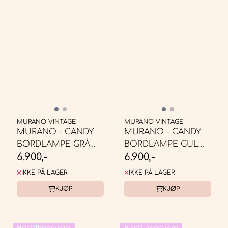
MURANO VINTAGE
MURANO VINTAGE
MURANO - CANDY
MURANO - CANDY
BORDLAMPE GRÅ
BORDLAMPE GUL
6.900,-
6.900,-
BRUN SWIRL * ...
SWIRL * ...
IKKE PÅ LAGER
IKKE PÅ LAGER
KJØP
KJØP