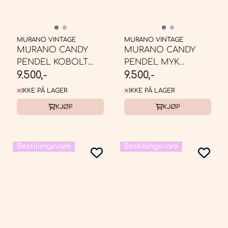
MURANO VINTAGE
MURANO VINTAGE
MURANO CANDY
MURANO CANDY
PENDEL KOBOLT
PENDEL MYK
9.500,-
9.500,-
BLÅ SWIRL ...
LYSEROSA SWIRL* ...
IKKE PÅ LAGER
IKKE PÅ LAGER
KJØP
KJØP
Bestillingsvare
Bestillingsvare